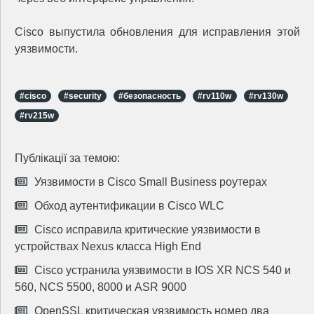
Cisco выпустила обновления для исправления этой
уязвимости.
#cisco
#security
#безопасность
#rv110w
#rv130w
#rv215w
Публікації за темою:
Уязвимости в Cisco Small Business роутерах
Обход аутентификации в Cisco WLC
Cisco исправила критические уязвимости в
устройствах Nexus класса High End
Cisco устранила уязвимости в IOS XR NCS 540 и
560, NCS 5500, 8000 и ASR 9000
OpenSSL критическая уязвимость номер два