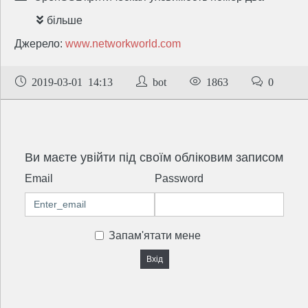
більше
Джерело:
www.networkworld.com
2019-03-01 14:13
bot
1863
0
Ви маєте увійти під своїм обліковим записом
Email
Password
Запам'ятати мене
Вхід