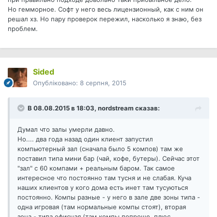
Но гемморное. Софт у него весь лицензионный, как с ним он
решал хз. Но пару проверок пережил, насколько я знаю, без
проблем.
Sided
Опубліковано:
8 серпня, 2015
В 08.08.2015 в 18:03, nordstream сказав:
Думал что залы умерли давно.
Но.... два года назад один клиент запустил
компьютерный зал (сначала было 5 компов) там же
поставил типа мини бар (чай, кофе, бутеры). Сейчас этот
"зал" с 60 компами + реальным баром. Так самое
интересное что постоянно там тусня и не слабая. Куча
наших клиентов у кого дома есть инет там тусуються
постоянно. Компы разные - у него в зале две зоны типа -
одна игровая (там нормальные компы стоят), вторая
зона - типа офисная (там компы попроще, плюс