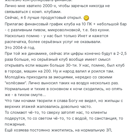
Лично мне хватило 2000-х, чтобы заречься никогда не
связываться с комп. клубами.
Сейчас, я б лучше продуктовый открыл.
Прилагаю финансовый график клуба на 10 ПК + небольшой бар
- с разливным пивом, микроволновкой, т.е. без кухни.
Насколько помню - у нас был только Инет и кажется
распечатка, более серьёзных услуг не оказывали.
Это 2004-й год.
При той же динамике, сейчас эти цифры конечно будут в 2-2,5
раза больше, но серьёзный клуб вообще имеет смысл
открывать если машин больше 30-ти. У нас, помню, был клуб
в городе, машин на 200. Ну и народ валил и роился там.
Молодёжь приходила за эмоциями, нередко со своими
"колёсами". Лично выносил таких на воздух несколько раз.
Нормальные и тихие в основном к ночи сходились, но опять
же - в тихом омуте...
Что там ночами творили я слава Богу не видел, но жильцы с
верхних этажей жаловались довольно часто.
То сломают чё-то, то сверху затопят нас, то клиенты
подерутся, то со светом чё-то, то с водой, то санстанция, то
пожарные.
Ещё хозяева постоянно жмотились, на нормальную ЗП,