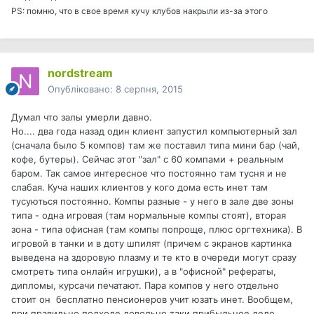
PS: помню, что в свое время кучу клубов накрыли из-за этого
nordstream
Опубліковано:
8 серпня, 2015
Думал что залы умерли давно.
Но.... два года назад один клиент запустил компьютерный зал
(сначала было 5 компов) там же поставил типа мини бар (чай,
кофе, бутеры). Сейчас этот "зал" с 60 компами + реальным
баром. Так самое интересное что постоянно там тусня и не
слабая. Куча наших клиентов у кого дома есть инет там
тусуються постоянно. Компы разные - у него в зале две зоны
типа - одна игровая (там нормальные компы стоят), вторая
зона - типа офисная (там компы попроще, плюс оргтехника). В
игровой в танки и в доту шпилят (причем с экранов картинка
выведена на здоровую плазму и те кто в очереди могут сразу
смотреть типа онлайн игрушки), а в "офисной" рефераты,
дипломы, курсачи печатают. Пара компов у него отдельно
стоит он бесплатно пенсионеров учит юзать инет. Вообщем,
при правильно подходе довольно таки прибыльное дело.