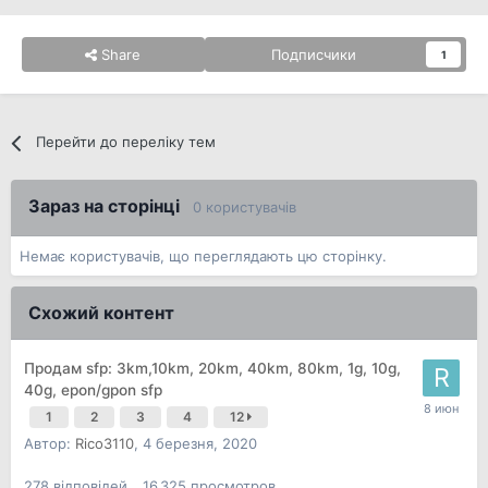
Share
Подписчики
1
Перейти до переліку тем
Зараз на сторінці
0 користувачів
Немає користувачів, що переглядають цю сторінку.
Схожий контент
Продам sfp: 3km,10km, 20km, 40km, 80km, 1g, 10g,
40g, epon/gpon sfp
1
2
3
4
12
Автор:
Rico3110
,
4 березня, 2020
278
відповідей
16 325
просмотров