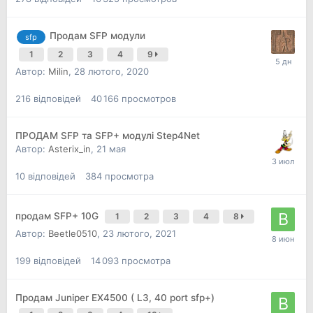
Продам SFP модули
sfp
1
2
3
4
9
Автор:
Milin
,
28 лютого, 2020
216
відповідей
40 166
просмотров
ПРОДАМ SFP та SFP+ модулі Step4Net
Автор:
Asterix_in
,
21 мая
10
відповідей
384
просмотра
продам SFP+ 10G
1
2
3
4
8
Автор:
Beetle0510
,
23 лютого, 2021
199
відповідей
14 093
просмотра
Продам Juniper EX4500 ( L3, 40 port sfp+)