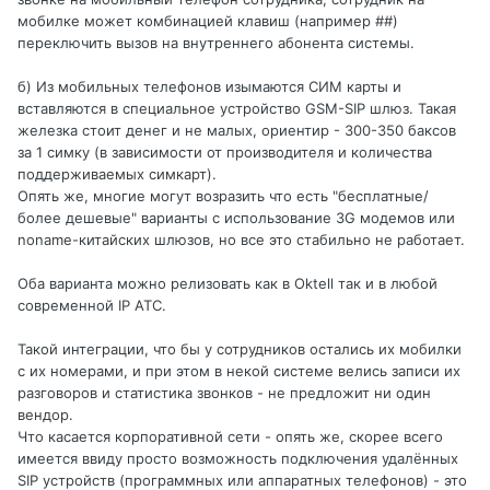
мобилке может комбинацией клавиш (например ##)
переключить вызов на внутреннего абонента системы.
б) Из мобильных телефонов изымаются СИМ карты и
вставляются в специальное устройство GSM-SIP шлюз. Такая
железка стоит денег и не малых, ориентир - 300-350 баксов
за 1 симку (в зависимости от производителя и количества
поддерживаемых симкарт).
Опять же, многие могут возразить что есть "бесплатные/
более дешевые" варианты с использование 3G модемов или
noname-китайских шлюзов, но все это стабильно не работает.
Оба варианта можно релизовать как в Oktell так и в любой
современной IP АТС.
Такой интеграции, что бы у сотрудников остались их мобилки
с их номерами, и при этом в некой системе велись записи их
разговоров и статистика звонков - не предложит ни один
вендор.
Что касается корпоративной сети - опять же, скорее всего
имеется ввиду просто возможность подключения удалённых
SIP устройств (программных или аппаратных телефонов) - это