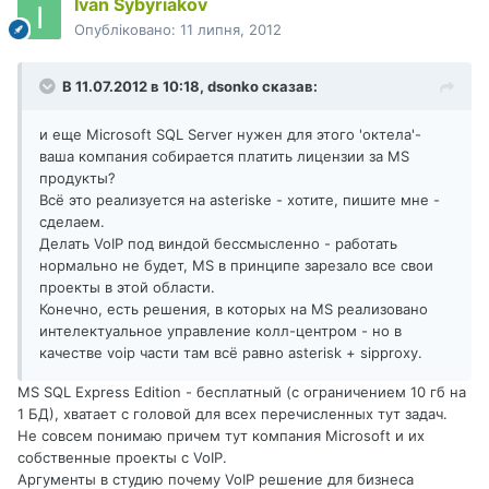
Ivan Sybyriakov
Опубліковано:
11 липня, 2012
В 11.07.2012 в 10:18, dsonko сказав:
и еще Microsoft SQL Server нужен для этого 'октела'-
ваша компания собирается платить лицензии за MS
продукты?
Всё это реализуется на asteriske - хотите, пишите мне -
сделаем.
Делать VoIP под виндой бессмысленно - работать
нормально не будет, MS в принципе зарезало все свои
проекты в этой области.
Конечно, есть решения, в которых на MS реализовано
интелектуальное управление колл-центром - но в
качестве voip части там всё равно asterisk + sipproxy.
MS SQL Express Edition - бесплатный (с ограничением 10 гб на
1 БД), хватает с головой для всех перечисленных тут задач.
Не совсем понимаю причем тут компания Microsoft и их
собственные проекты с VoIP.
Аргументы в студию почему VoIP решение для бизнеса