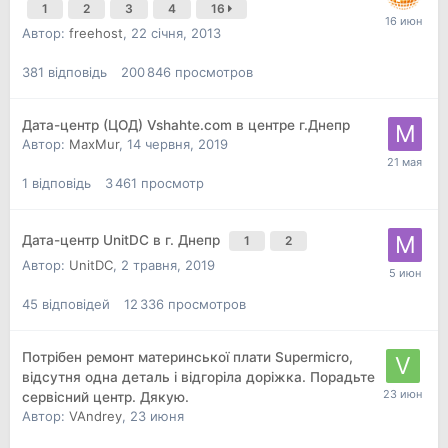
1
2
3
4
16
Автор:
freehost
,
22 січня, 2013
381
відповідь
200 846
просмотров
Дата-центр (ЦОД) Vshahte.com в центре г.Днепр
Автор:
MaxMur
,
14 червня, 2019
1
відповідь
3 461
просмотр
Дата-центр UnitDC в г. Днепр
1
2
Автор:
UnitDC
,
2 травня, 2019
45
відповідей
12 336
просмотров
Потрібен ремонт материнської плати Supermicro,
відсутня одна деталь і відгоріла доріжка. Порадьте
сервісний центр. Дякую.
Автор:
VAndrey
,
23 июня