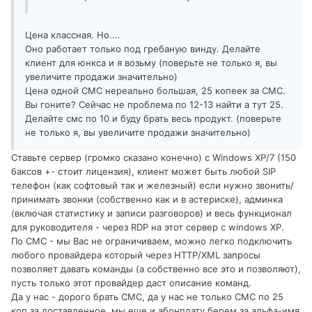
Цена классная. Но....
Оно работает только под гребаную винду. Делайте
клиент для юнкса и я возьму (поверьте не только я, вы
увеличите продажи значительно)
Цена одной СМС нереально большая, 25 копеек за СМС.
Вы гоните? Сейчас не проблема по 12-13 найти а тут 25.
Делайте смс по 10 и буду брать весь продукт. (поверьте
не только я, вы увеличите продажи значительно)
Ставьте сервер (громко сказано конечно) с Windows XP/7 (150
баксов +- стоит лицензия), клиент может быть любой SIP
телефон (как софтовый так и железный) если нужно звонить/
принимать звонки (собственно как и в астериске), админка
(включая статистику и записи разговоров) и весь функционал
для руководителя - через RDP на этот сервер с windows XP.
По СМС - мы Вас не ограничиваем, можно легко подключить
любого провайдера который через HTTP/XML запросы
позволяет давать команды (а собственно все это и позволяют),
пусть только этот провайдер даст описание команд.
Да у нас - дорого брать СМС, да у нас не только СМС по 25
коп за доставленное, мы еще и абонплату берем за альфа-имя