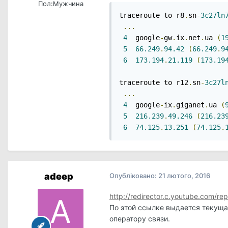
Пол:
Мужчина
traceroute to r8
.
sn
-
3c27ln
...
4
  google
-
gw
.
ix
.
net
.
ua 
(
1
5
66.249
.
94.42
(
66.249
.
9
6
173.194
.
21.119
(
173.19
traceroute to r12
.
sn
-
3c27l
...
4
  google
-
ix
.
giganet
.
ua 
(
5
216.239
.
49.246
(
216.23
6
74.125
.
13.251
(
74.125
.
adeep
Опубліковано:
21 лютого, 2016
http://redirector.c.youtube.com/r
По этой ссылке выдается текуща
оператору связи.