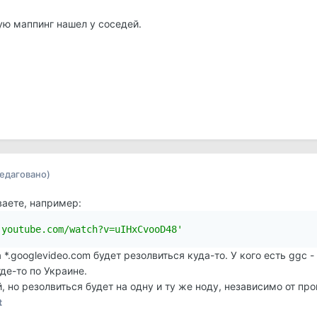
ую маппинг нашел у соседей.
редаговано)
ваете, например:
.youtube.com/watch?v=uIHxCvooD48'
 *.googlevideo.com будет резолвиться куда-то. У кого есть ggc - 
де-то по Украине.
но резолвиться будет на одну и ту же ноду, независимо от пр
t