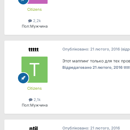
Сitizens
2,2k
Пол:
Мужчина
ttttt
Опубліковано:
21 лютого, 2016
(від
Этот маппинг только для тех про
Відредаговано
21 лютого, 2016
tttt
Сitizens
2,1k
Пол:
Мужчина
ntil
Опубліковано:
21 лютого, 2016