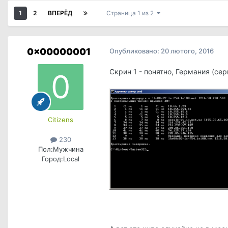
1
2
ВПЕРЁД
Страница 1 из 2
0x00000001
Опубликовано:
20 лютого, 2016
Скрин 1 - понятно, Германия (сер
Сitizens
230
Пол:
Мужчина
Город:
Local