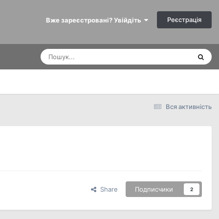
Реєстрація
Вже зареєстровані? Увійдіть
Вся активність
Share
Подписчики
2