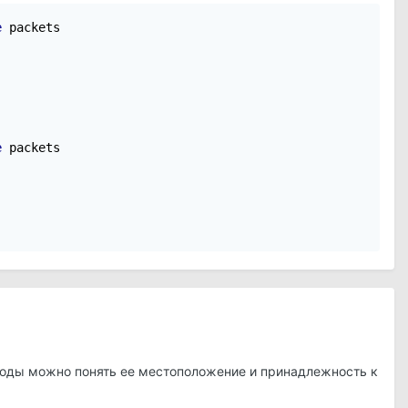
e
 packets

e
 packets

ноды можно понять ее местоположение и принадлежность к