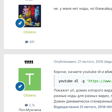
не. у меня нет ноды, но ближайш
Сitizens
481
ttttt
Опубліковано:
21 лютого, 2016
(від
Короче, качаете youtube-dl и вби
youtube
-
dl 
-
g 
'https://www
Покажет url, домен которого вида
Сitizens
разные ноды для разных видео, г
Домен динамически сгенеренный, 
2,1k
Відредаговано
21 лютого, 2016
tttt
Пол:
Мужчина