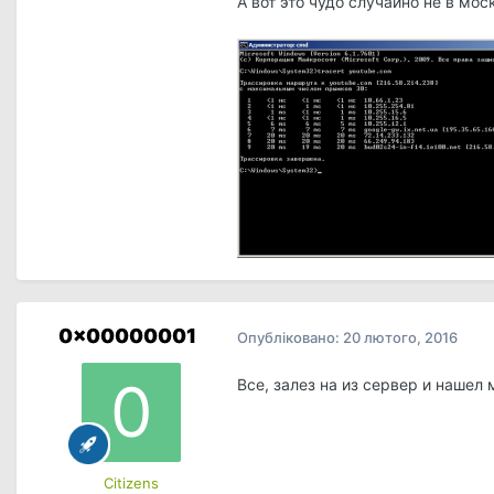
А вот это чудо случайно не в моск
0x00000001
Опубліковано:
20 лютого, 2016
Все, залез на из сервер и нашел 
Сitizens