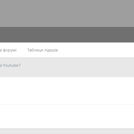
а форумі
Таблиця лідерів
а Youtube?