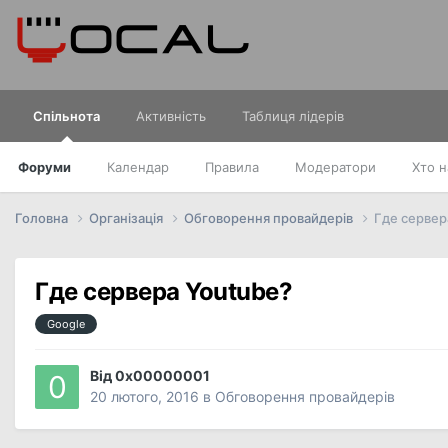
Спільнота
Активність
Таблиця лідерів
Форуми
Календар
Правила
Модератори
Хто н
Головна
Організація
Обговорення провайдерів
Где сервер
Где сервера Youtube?
Google
Від
0x00000001
20 лютого, 2016
в
Обговорення провайдерів