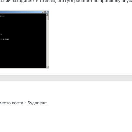
овии находится? Я то знаю, что гугл работает по протоколу anyca
место хоста - Будапешт.