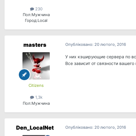
230
Пол:
Мужчина
Город:
Local
masters
Опубліковано:
20 лютого, 2016
У них кэширующие сервера по вс
Все зависит от связности вашего
Сitizens
1,3k
Пол:
Мужчина
Den_LocalNet
Опубліковано:
20 лютого, 2016