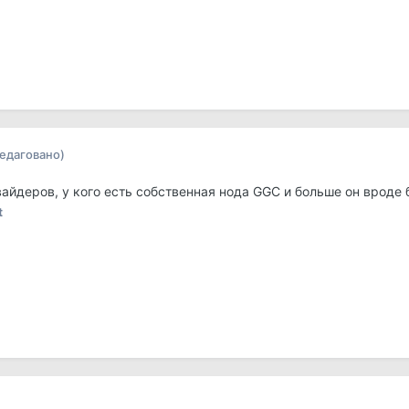
редаговано)
вайдеров, у кого есть собственная нода GGC и больше он вроде б
t