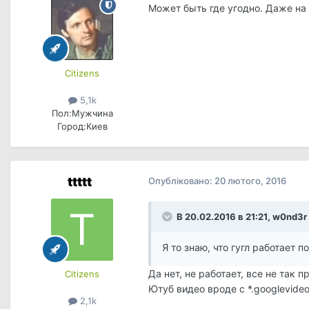
Может быть где угодно. Даже на 
Сitizens
5,1k
Пол:
Мужчина
Город:
Киев
ttttt
Опубліковано:
20 лютого, 2016
В 20.02.2016 в 21:21, w0nd3r
Я то знаю, что гугл работает п
Да нет, не работает, все не так п
Сitizens
Ютуб видео вроде с *.googlevideo
2,1k