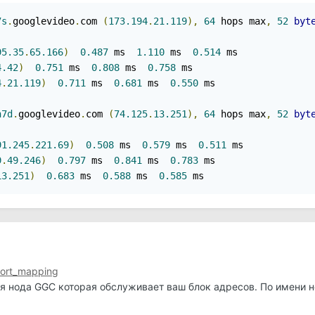
7s
.
googlevideo
.
com 
(
173.194
.
21.119
),
64
 hops max
,
52
byt
95.35
.
65.166
)
0.487
 ms  
1.110
 ms  
0.514
 ms

4.42
)
0.751
 ms  
0.808
 ms  
0.758
 ms

4
.
21.119
)
0.711
 ms  
0.681
 ms  
0.550
 ms

n7d
.
googlevideo
.
com 
(
74.125
.
13.251
),
64
 hops max
,
52
byt
91.245
.
221.69
)
0.508
 ms  
0.579
 ms  
0.511
 ms

9
.
49.246
)
0.797
 ms  
0.841
 ms  
0.783
 ms

13.251
)
0.683
 ms  
0.588
 ms  
0.585
 ms
eport_mapping
я нода GGC которая обслуживает ваш блок адресов. По имени 